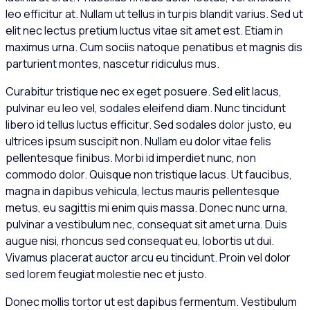
leo efficitur at. Nullam ut tellus in turpis blandit varius. Sed ut
elit nec lectus pretium luctus vitae sit amet est. Etiam in
maximus urna. Cum sociis natoque penatibus et magnis dis
parturient montes, nascetur ridiculus mus.
Curabitur tristique nec ex eget posuere. Sed elit lacus,
pulvinar eu leo vel, sodales eleifend diam. Nunc tincidunt
libero id tellus luctus efficitur. Sed sodales dolor justo, eu
ultrices ipsum suscipit non. Nullam eu dolor vitae felis
pellentesque finibus. Morbi id imperdiet nunc, non
commodo dolor. Quisque non tristique lacus. Ut faucibus,
magna in dapibus vehicula, lectus mauris pellentesque
metus, eu sagittis mi enim quis massa. Donec nunc urna,
pulvinar a vestibulum nec, consequat sit amet urna. Duis
augue nisi, rhoncus sed consequat eu, lobortis ut dui.
Vivamus placerat auctor arcu eu tincidunt. Proin vel dolor
sed lorem feugiat molestie nec et justo.
Donec mollis tortor ut est dapibus fermentum. Vestibulum