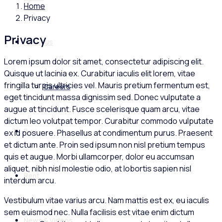
Home
Privacy
Privacy
About us
Lorem ipsum dolor sit amet, consectetur adipiscing elit.
Quisque ut lacinia ex. Curabitur iaculis elit lorem, vitae
fringilla turpis ultricies vel. Mauris pretium fermentum est,
Careers
eget tincidunt massa dignissim sed. Donec vulputate a
augue at tincidunt. Fusce scelerisque quam arcu, vitae
dictum leo volutpat tempor. Curabitur commodo vulputate
Buy
ex id posuere. Phasellus at condimentum purus. Praesent
et dictum ante. Proin sed ipsum non nisl pretium tempus
quis et augue. Morbi ullamcorper, dolor eu accumsan
aliquet, nibh nisl molestie odio, at lobortis sapien nisl
Rent
interdum arcu.
Vestibulum vitae varius arcu. Nam mattis est ex, eu iaculis
sem euismod nec. Nulla facilisis est vitae enim dictum
News & Videos