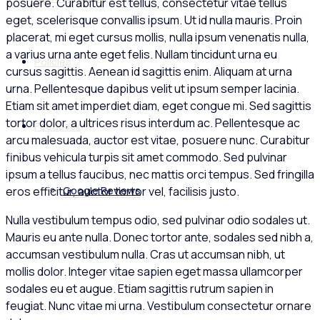
posuere. Curabitur est tellus, consectetur vitae tellus
eget, scelerisque convallis ipsum. Ut id nulla mauris. Proin
placerat, mi eget cursus mollis, nulla ipsum venenatis nulla,
a varius urna ante eget felis. Nullam tincidunt urna eu
Policies
cursus sagittis. Aenean id sagittis enim. Aliquam at urna
urna. Pellentesque dapibus velit ut ipsum semper lacinia.
Etiam sit amet imperdiet diam, eget congue mi. Sed sagittis
tortor dolor, a ultrices risus interdum ac. Pellentesque ac
Feedback
arcu malesuada, auctor est vitae, posuere nunc. Curabitur
finibus vehicula turpis sit amet commodo. Sed pulvinar
ipsum a tellus faucibus, nec mattis orci tempus. Sed fringilla
eros efficitur, auctor tortor vel, facilisis justo.
Google Reviews
Nulla vestibulum tempus odio, sed pulvinar odio sodales ut.
Mauris eu ante nulla. Donec tortor ante, sodales sed nibh a,
accumsan vestibulum nulla. Cras ut accumsan nibh, ut
mollis dolor. Integer vitae sapien eget massa ullamcorper
sodales eu et augue. Etiam sagittis rutrum sapien in
feugiat. Nunc vitae mi urna. Vestibulum consectetur ornare