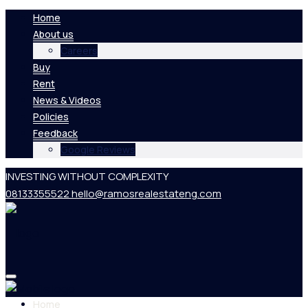
Home
About us
Careers
Buy
Rent
News & Videos
Policies
Feedback
Google Reviews
INVESTING WITHOUT COMPLEXITY
08133355522
hello@ramosrealestateng.com
Home