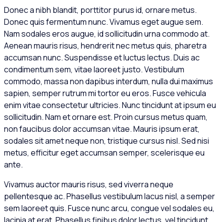
Donec a nibh blandit, porttitor purus id, ornare metus.
Donec quis fermentum nunc. Vivamus eget augue sem.
Nam sodales eros augue, id sollicitudin urna commodo at.
Aenean mauris risus, hendrerit nec metus quis, pharetra
accumsan nunc. Suspendisse et luctus lectus. Duis ac
condimentum sem, vitae laoreet justo. Vestibulum
commodo, massa non dapibus interdum, nulla dui maximus
sapien, semper rutrum mi tortor eu eros. Fusce vehicula
enim vitae consectetur ultricies. Nunc tincidunt at ipsum eu
sollicitudin. Nam et ornare est. Proin cursus metus quam,
non faucibus dolor accumsan vitae. Mauris ipsum erat,
sodales sit amet neque non, tristique cursus nisl. Sed nisi
metus, efficitur eget accumsan semper, scelerisque eu
ante.
Vivamus auctor mauris risus, sed viverra neque
pellentesque ac. Phasellus vestibulum lacus nisl, a semper
sem laoreet quis. Fusce nunc arcu, congue vel sodales eu,
lacinia at erat. Phasellus finibus dolor lectus, vel tincidunt