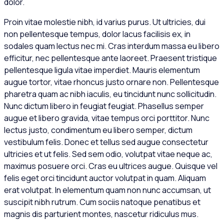
dolor.
Proin vitae molestie nibh, id varius purus. Ut ultricies, dui
non pellentesque tempus, dolor lacus facilisis ex, in
sodales quam lectus nec mi. Cras interdum massa eu libero
efficitur, nec pellentesque ante laoreet. Praesent tristique
pellentesque ligula vitae imperdiet. Mauris elementum
augue tortor, vitae rhoncus justo ornare non. Pellentesque
pharetra quam ac nibh iaculis, eu tincidunt nunc sollicitudin.
Nunc dictum libero in feugiat feugiat. Phasellus semper
augue et libero gravida, vitae tempus orci porttitor. Nunc
lectus justo, condimentum eu libero semper, dictum
vestibulum felis. Donec et tellus sed augue consectetur
ultricies et ut felis. Sed sem odio, volutpat vitae neque ac,
maximus posuere orci. Cras eu ultrices augue. Quisque vel
felis eget orci tincidunt auctor volutpat in quam. Aliquam
erat volutpat. In elementum quam non nunc accumsan, ut
suscipit nibh rutrum. Cum sociis natoque penatibus et
magnis dis parturient montes, nascetur ridiculus mus.