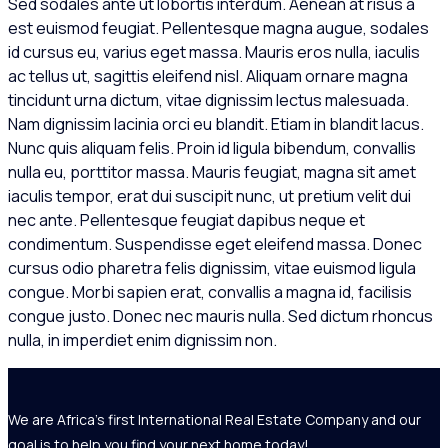
Sed sodales ante ut lobortis interdum. Aenean at risus a
est euismod feugiat. Pellentesque magna augue, sodales
id cursus eu, varius eget massa. Mauris eros nulla, iaculis
ac tellus ut, sagittis eleifend nisl. Aliquam ornare magna
tincidunt urna dictum, vitae dignissim lectus malesuada.
Nam dignissim lacinia orci eu blandit. Etiam in blandit lacus.
Nunc quis aliquam felis. Proin id ligula bibendum, convallis
nulla eu, porttitor massa. Mauris feugiat, magna sit amet
iaculis tempor, erat dui suscipit nunc, ut pretium velit dui
nec ante. Pellentesque feugiat dapibus neque et
condimentum. Suspendisse eget eleifend massa. Donec
cursus odio pharetra felis dignissim, vitae euismod ligula
congue. Morbi sapien erat, convallis a magna id, facilisis
congue justo. Donec nec mauris nulla. Sed dictum rhoncus
nulla, in imperdiet enim dignissim non.
We are Africa's first International Real Estate Company and our
goal is to help you find your next home today!